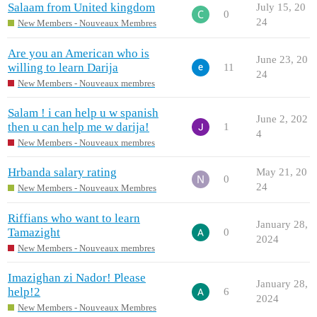
Salaam from United kingdom
July 15, 20
0
24
New Members - Nouveaux Membres
Are you an American who is
June 23, 20
willing to learn Darija
11
24
New Members - Nouveaux membres
Salam ! i can help u w spanish
June 2, 202
then u can help me w darija!
1
4
New Members - Nouveaux membres
Hrbanda salary rating
May 21, 20
0
24
New Members - Nouveaux Membres
Riffians who want to learn
January 28,
Tamazight
0
2024
New Members - Nouveaux membres
Imazighan zi Nador! Please
January 28,
help!2
6
2024
New Members - Nouveaux Membres