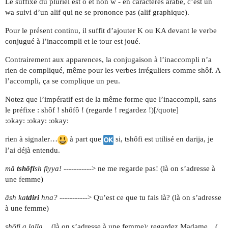
Le suffixe du pluriel est ô et non w - en caractères arabe, c’est un
wa suivi d’un alif qui ne se prononce pas (alif graphique).
Pour le présent continu, il suffit d’ajouter K ou KA devant le verbe
conjugué à l’inaccompli et le tour est joué.
Contrairement aux apparences, la conjugaison à l’inaccompli n’a
rien de compliqué, même pour les verbes irréguliers comme shôf. A
l’accompli, ça se complique un peu.
Notez que l’impératif est de la même forme que l’inaccompli, sans
le préfixe : shôf ! shôfô ! (regarde ! regardez !)[/quote]
:okay: :okay: :okay:
rien à signaler…
à part que
si, tshôfi est utilisé en darija, je
l’ai déjà entendu.
mâ
tshôfi
sh fiyya!
-----------> ne me regarde pas! (là on s’adresse à
une femme)
âsh ka
tdiri
hna?
-----------> Qu’est ce que tu fais là? (là on s’adresse
à une femme)
shôfi a lalla…
(là on s’adresse à une femme): regardez Madame…(