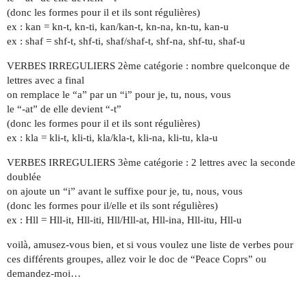
(donc les formes pour il et ils sont régulières)
ex : kan = kn-t, kn-ti, kan/kan-t, kn-na, kn-tu, kan-u
ex : shaf = shf-t, shf-ti, shaf/shaf-t, shf-na, shf-tu, shaf-u
VERBES IRREGULIERS 2ème catégorie : nombre quelconque de
lettres avec a final
on remplace le “a” par un “i” pour je, tu, nous, vous
le “-at” de elle devient “-t”
(donc les formes pour il et ils sont régulières)
ex : kla = kli-t, kli-ti, kla/kla-t, kli-na, kli-tu, kla-u
VERBES IRREGULIERS 3ème catégorie : 2 lettres avec la seconde
doublée
on ajoute un “i” avant le suffixe pour je, tu, nous, vous
(donc les formes pour il/elle et ils sont régulières)
ex : Hll = Hll-it, Hll-iti, Hll/Hll-at, Hll-ina, Hll-itu, Hll-u
voilà, amusez-vous bien, et si vous voulez une liste de verbes pour
ces différents groupes, allez voir le doc de “Peace Coprs” ou
demandez-moi…