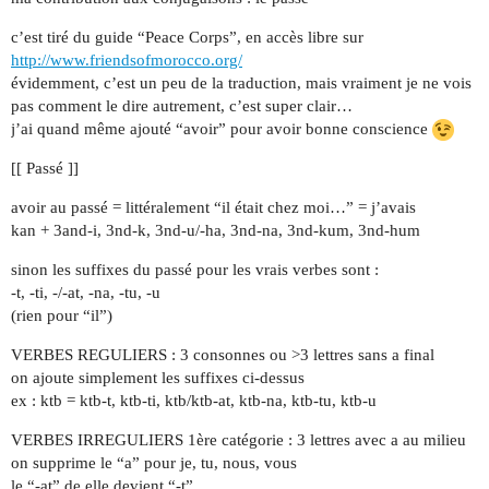
c’est tiré du guide “Peace Corps”, en accès libre sur
http://www.friendsofmorocco.org/
évidemment, c’est un peu de la traduction, mais vraiment je ne vois
pas comment le dire autrement, c’est super clair…
j’ai quand même ajouté “avoir” pour avoir bonne conscience
[[ Passé ]]
avoir au passé = littéralement “il était chez moi…” = j’avais
kan + 3and-i, 3nd-k, 3nd-u/-ha, 3nd-na, 3nd-kum, 3nd-hum
sinon les suffixes du passé pour les vrais verbes sont :
-t, -ti, -/-at, -na, -tu, -u
(rien pour “il”)
VERBES REGULIERS : 3 consonnes ou >3 lettres sans a final
on ajoute simplement les suffixes ci-dessus
ex : ktb = ktb-t, ktb-ti, ktb/ktb-at, ktb-na, ktb-tu, ktb-u
VERBES IRREGULIERS 1ère catégorie : 3 lettres avec a au milieu
on supprime le “a” pour je, tu, nous, vous
le “-at” de elle devient “-t”