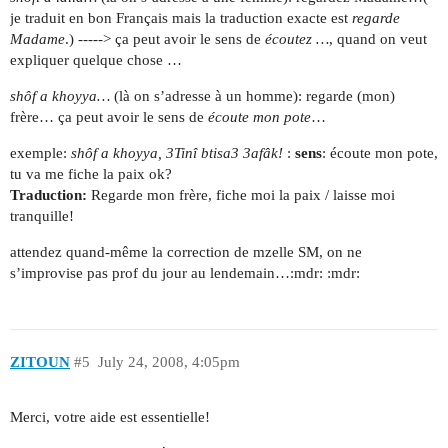
je traduit en bon Français mais la traduction exacte est
regarde
Madame
.) -----> ça peut avoir le sens de
écoutez …
, quand on veut
expliquer quelque chose …
shôf a khoyya…
(là on s’adresse à un homme): regarde (mon)
frère… ça peut avoir le sens de
écoute mon pote
…
exemple:
shôf a khoyya, 3Tinî btisa3 3afâk!
:
sens
: écoute mon pote,
tu va me fiche la paix ok?
Traduction:
Regarde mon frère, fiche moi la paix / laisse moi
tranquille!
attendez quand-même la correction de mzelle SM, on ne
s’improvise pas prof du jour au lendemain…:mdr: :mdr:
ZITOUN
#5
July 24, 2008, 4:05pm
Merci, votre aide est essentielle!