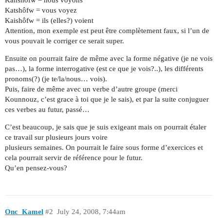
Kanshôfw = nous voyons
Katshôfw = vous voyez
Kaishôfw = ils (elles?) voient
Attention, mon exemple est peut être complètement faux, si l’un de
vous pouvait le corriger ce serait super.
Ensuite on pourrait faire de même avec la forme négative (je ne vois
pas…), la forme interrogative (est ce que je vois?..), les différents
pronoms(?) (je te/la/nous… vois).
Puis, faire de même avec un verbe d’autre groupe (merci
Kounnouz, c’est grace à toi que je le sais), et par la suite conjuguer
ces verbes au futur, passé…
C’est beaucoup, je sais que je suis exigeant mais on pourrait étaler
ce travail sur plusieurs jours voire
plusieurs semaines. On pourrait le faire sous forme d’exercices et
cela pourrait servir de référence pour le futur.
Qu’en pensez-vous?
Onc_Kamel
#2
July 24, 2008, 7:44am