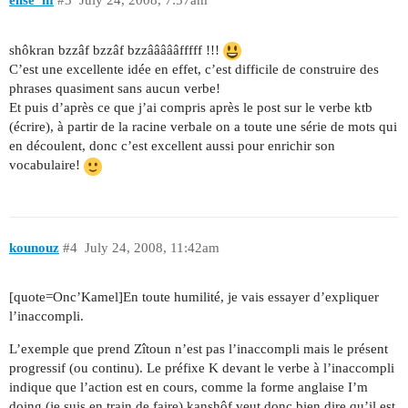
elise_m
#3
July 24, 2008, 7:57am
shôkran bzzâf bzzâf bzzâââââfffff !!!
C’est une excellente idée en effet, c’est difficile de construire des
phrases quasiment sans aucun verbe!
Et puis d’après ce que j’ai compris après le post sur le verbe ktb
(écrire), à partir de la racine verbale on a toute une série de mots qui
en découlent, donc c’est excellent aussi pour enrichir son
vocabulaire!
kounouz
#4
July 24, 2008, 11:42am
[quote=Onc’Kamel]En toute humilité, je vais essayer d’expliquer
l’inaccompli.
L’exemple que prend Zîtoun n’est pas l’inaccompli mais le présent
progressif (ou continu). Le préfixe K devant le verbe à l’inaccompli
indique que l’action est en cours, comme la forme anglaise I’m
doing (je suis en train de faire) kanshôf veut donc bien dire qu’il est