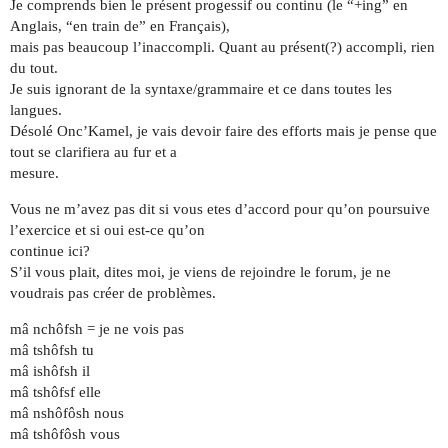
Je comprends bien le présent progessif ou continu (le “+ing” en
Anglais, “en train de” en Français),
mais pas beaucoup l’inaccompli. Quant au présent(?) accompli, rien
du tout.
Je suis ignorant de la syntaxe/grammaire et ce dans toutes les
langues.
Désolé Onc’Kamel, je vais devoir faire des efforts mais je pense que
tout se clarifiera au fur et a
mesure.
Vous ne m’avez pas dit si vous etes d’accord pour qu’on poursuive
l’exercice et si oui est-ce qu’on
continue ici?
S’il vous plait, dites moi, je viens de rejoindre le forum, je ne
voudrais pas créer de problèmes.
mâ nchôfsh = je ne vois pas
mâ tshôfsh tu
mâ ishôfsh il
mâ tshôfsf elle
mâ nshôfôsh nous
mâ tshôfôsh vous