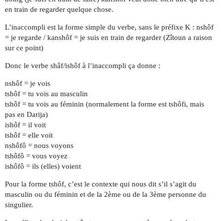
en train de regarder quelque chose.
L’inaccompli est la forme simple du verbe, sans le préfixe K : nshôf
= je regarde / kanshôf = je suis en train de regarder (Zîtoun a raison
sur ce point)
Donc le verbe shâf/ishôf à l’inaccompli ça donne :
nshôf = je vois
tshôf = tu vois au masculin
tshôf = tu vois au féminin (normalement la forme est tshôfi, mais
pas en Darija)
ishôf = il voit
tshôf = elle voit
nshôfô = nous voyons
tshôfô = vous voyez
ishôfô = ils (elles) voient
Pour la forme tshôf, c’est le contexte qui nous dit s’il s’agit du
masculin ou du féminin et de la 2ème ou de la 3ème personne du
singulier.