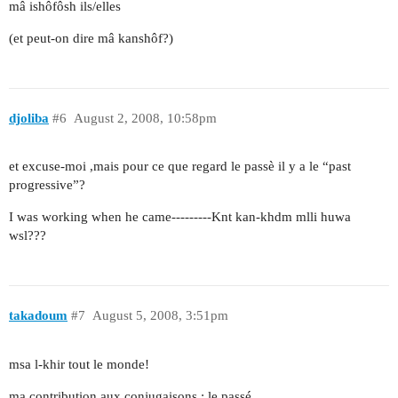
mâ ishôfôsh ils/elles
(et peut-on dire mâ kanshôf?)
djoliba
#6
August 2, 2008, 10:58pm
et excuse-moi ,mais pour ce que regard le passè il y a le “past
progressive”?
I was working when he came---------Knt kan-khdm mlli huwa
wsl???
takadoum
#7
August 5, 2008, 3:51pm
msa l-khir tout le monde!
ma contribution aux conjugaisons : le passé