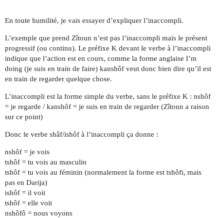
En toute humilité, je vais essayer d’expliquer l’inaccompli.
L’exemple que prend Zîtoun n’est pas l’inaccompli mais le présent
progressif (ou continu). Le préfixe K devant le verbe à l’inaccompli
indique que l’action est en cours, comme la forme anglaise I’m
doing (je suis en train de faire) kanshôf veut donc bien dire qu’il est
en train de regarder quelque chose.
L’inaccompli est la forme simple du verbe, sans le préfixe K : nshôf
= je regarde / kanshôf = je suis en train de regarder (Zîtoun a raison
sur ce point)
Donc le verbe shâf/ishôf à l’inaccompli ça donne :
nshôf = je vois
tshôf = tu vois au masculin
tshôf = tu vois au féminin (normalement la forme est tshôfi, mais
pas en Darija)
ishôf = il voit
tshôf = elle voit
nshôfô = nous voyons